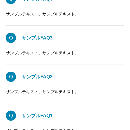
サンプルテキスト。サンプルテキスト。
Q
サンプルFAQ3
サンプルテキスト。サンプルテキスト。
Q
サンプルFAQ2
サンプルテキスト。サンプルテキスト。
Q
サンプルFAQ1