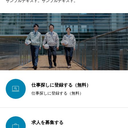
サンプルテキスト。サンプルテキスト。
仕事探しに登録する（無料）

仕事探しに登録する（無料）
求人を募集する
